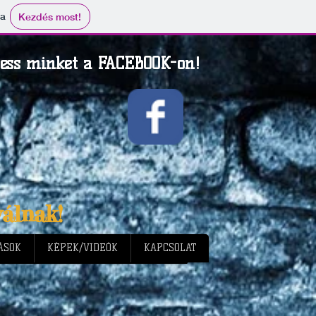
ma
Kezdés most!
ess minket a FACEBOOK-on!
álnak!
ÁSOK
KÉPEK/VIDEÓK
KAPCSOLAT