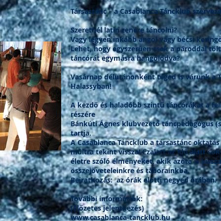
Társastánc – a Casablanca Táncklub szervez
Szeretnél latin zenére táncolni?
Vagy legyen inkább angol vagy bécsi kering
Lehet, hogy egyszerűen csak a pároddal töl
táncórát egymásra hangolódva?
Vasárnap délutánonként téged is várunk a T
Halassyban!
A kezdő és haladóbb szintű táncórákat a fel
részére
Bánkúti Ágnes klubvezető táncpedagógus (s
tartja.
A Casablanca Táncklub a társastánc oktatás
múltra tekint vissza! Ezalatt az idő alatt 
életre szóló élményeket, akik azóta is vissz
összejöveteleinkre és táborainkba.
Beiratkozás: az órák előtti negyed órában.
További információk:
(Előzetes jelentkezés)
www.casablanca-tancklub.hu