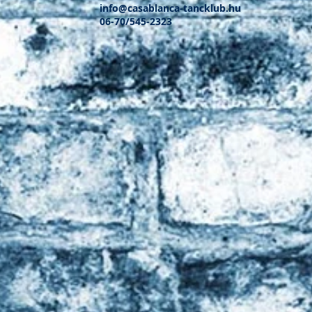
info@casablanca-tancklub.hu
06-70/545-2323