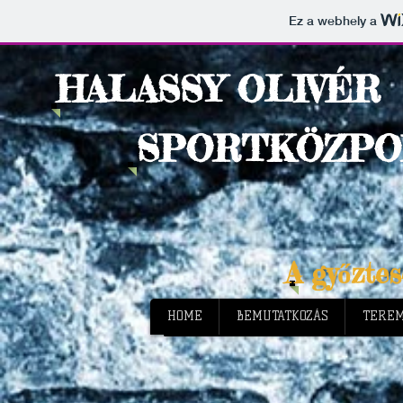
Ez a webhely a
HALASSY OLIVÉR
SPORTKÖZPO
A győzte
HOME
BEMUTATKOZÁS
TEREM