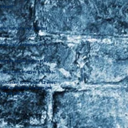
ésében!
ő?
tenél néhány varázslatos
ársastánc óráinkon a
nőtt és senior korosztály
enior latin magyar bajnok)
 területén több mint 12 éves
sok-sok embernek szereztünk
ajárnak táncos