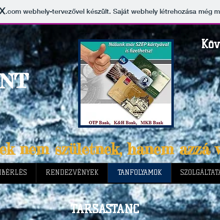
.com
webhely-tervezővel készült. Saját webhely létrehozása még 
Köv
NT
sek nem születnek, hanem azzá v
BÉRLÉS
RENDEZVÉNYEK
TANFOLYAMOK
SZOLGÁLTAT
TÁRSASTÁNC